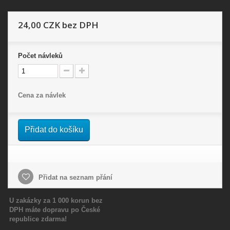
24,00 CZK
bez DPH
Počet
návleků
Cena za návlek
Přidat do košíku
Přidat na seznam přání
U zakázky za 1 000 korun bez
DPH máte dopravu po České
republice zdarma!