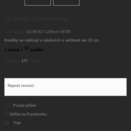
111-88-917 12/8mm 06708
Kód skladu
111-88-917 12/8mm 06708
Korálky se nabízejí v návlecích o velikosti asi 12 cm
10
1 návlek =
korálků
Skladem
177
návleků
Napsat recenzi
Poslat příteli
Sdílet na Facebooku
Tisk