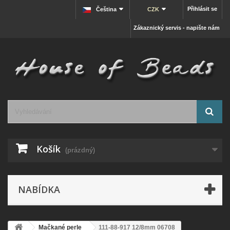
Přihlásit se
Čeština
CZK
Zákaznický servis - napište nám
Košík
(prázdný)
NABÍDKA
Mačkané perle
111-88-917 12/8mm 06708