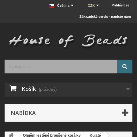
Přihlásit se
Čeština
CZK
Zákaznický servis - napište nám
Košík
(prázdný)
NABÍDKA
Ohněm leštěné broušené korálky
Kulaté