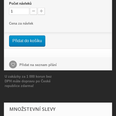
Počet
návleků
Cena za návlek
Přidat do košíku
Přidat na seznam přání
U zakázky za 1 000 korun bez
DPH máte dopravu po České
republice zdarma!
MNOŽSTEVNÍ SLEVY