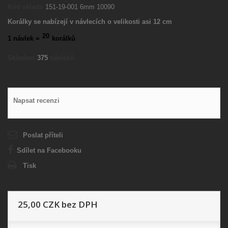
Kód skladu
151-19-001 6mm 10090
Korálky se nabízejí v návlecích o velikosti asi 12 cm
20
1 návlek =
korálků
Skladem
375
návleků
Napsat recenzi
Poslat příteli
Sdílet na Facebooku
Tisk
25,00 CZK
bez DPH