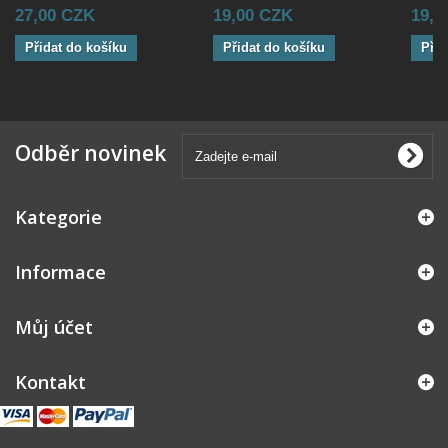
27,00 CZK
19,00 CZK
19,0
Přidat do košíku
Přidat do košíku
Přid
Odběr novinek
Kategorie
Informace
Můj účet
Kontakt