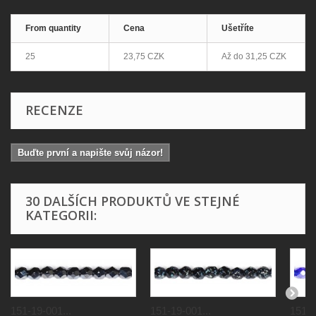
From quantity
Cena
Ušetříte
25
23,75 CZK
Až do
31,25 CZK
RECENZE
Buďte první a napište svůj názor!
30 DALŠÍCH PRODUKTŮ VE STEJNÉ
KATEGORII:
151-19-001...
151-19-001...
151-1