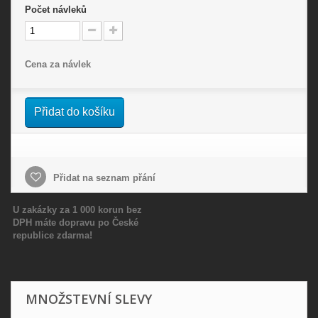
Počet
návleků
Cena za návlek
Přidat do košíku
Přidat na seznam přání
U zakázky za 1 000 korun bez
DPH máte dopravu po České
republice zdarma!
MNOŽSTEVNÍ SLEVY