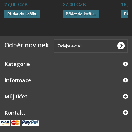
27,00 CZK
27,00 CZK
19,0
Přidat do košíku
Přidat do košíku
Přid
Odběr novinek
Kategorie
Informace
Můj účet
Kontakt