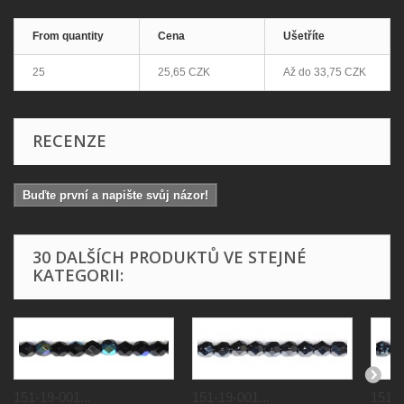
From quantity
Cena
Ušetříte
25
25,65 CZK
Až do
33,75 CZK
RECENZE
Buďte první a napište svůj názor!
30 DALŠÍCH PRODUKTŮ VE STEJNÉ
KATEGORII:
151-19-001...
151-19-001...
151-1