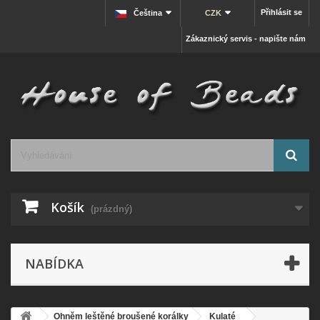
Přihlásit se
Čeština
CZK
Zákaznický servis - napište nám
Košík
(prázdný)
NABÍDKA
Ohněm leštěné broušené korálky
Kulaté