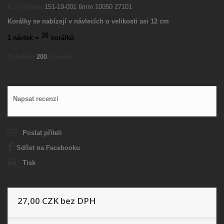
Kód skladu
151-19-001 6mm 10050 27101
Korálky se nabízejí v návlecích o velikosti asi 12 cm
20
1 návlek =
korálků
Skladem
200
návleků
Napsat recenzi
Poslat příteli
Sdílet na Facebooku
Tisk
27,00 CZK
bez DPH