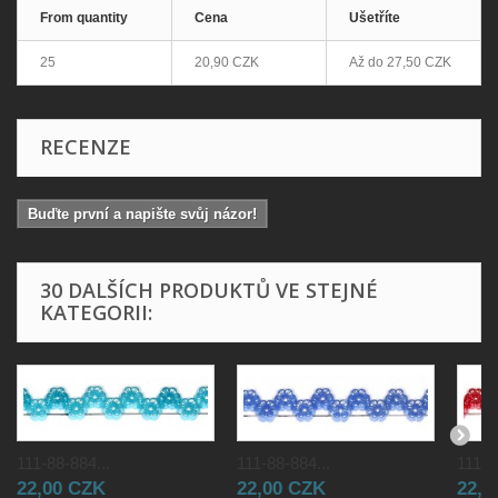
From quantity
Cena
Ušetříte
25
20,90 CZK
Až do
27,50 CZK
RECENZE
Buďte první a napište svůj názor!
30 DALŠÍCH PRODUKTŮ VE STEJNÉ
KATEGORII:
111-88-884...
111-88-884...
111-8
22,00 CZK
22,00 CZK
22,0