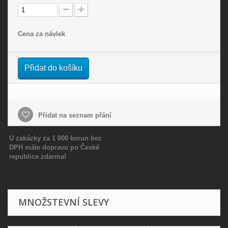
Cena za návlek
Přidat do košíku
Přidat na seznam přání
U zakázky za 1 000 korun bez
DPH máte dopravu po České
republice zdarma!
MNOŽSTEVNÍ SLEVY