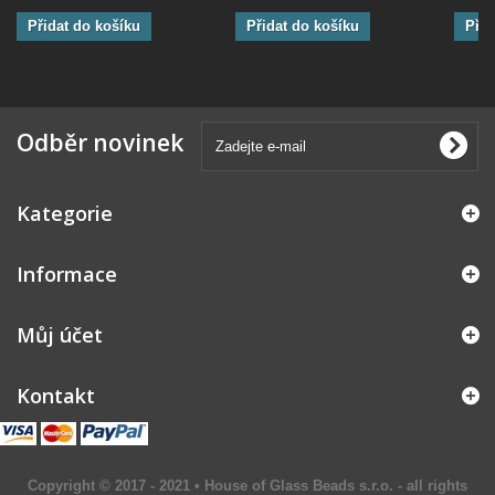
Přidat do košíku
Přidat do košíku
Přid
Odběr novinek
Kategorie
Informace
Můj účet
Kontakt
Copyright © 2017 - 2021 • House of Glass Beads s.r.o. - all rights