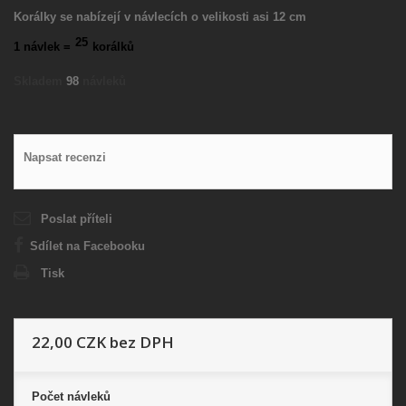
Korálky se nabízejí v návlecích o velikosti asi 12 cm
25
1 návlek =
korálků
Skladem
98
návleků
Napsat recenzi
Poslat příteli
Sdílet na Facebooku
Tisk
22,00 CZK
bez DPH
Počet
návleků