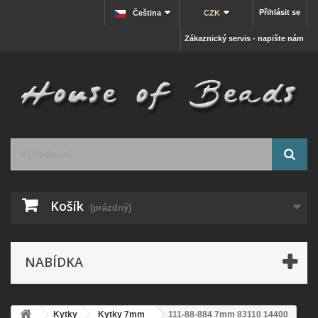
Přihlásit se
Čeština
CZK
Zákaznický servis - napište nám
Košík
(prázdný)
NABÍDKA
Kytky
Kytky 7mm
111-88-884 7mm 83110 14400