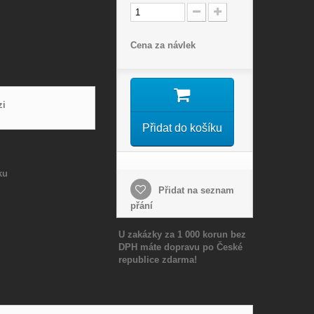
Cena za návlek
zi
Přidat do košíku
ku
Přidat na seznam
přání
U zakázky za 1 000 korun bez
DPH máte dopravu po České
republice zdarma!