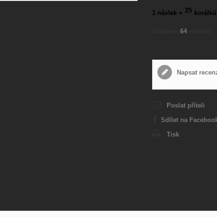
25
1 návlek =
korálků
Skladem
64
návleků
Napsat recen
Poslat příteli
Sdílet na Faceboo
Tisk