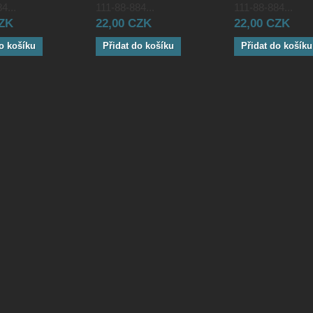
4...
111-88-884...
111-88-884...
CZK
22,00 CZK
22,00 CZK
o košíku
Přidat do košíku
Přidat do košíku