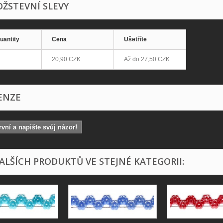
ŽSTEVNÍ SLEVY
uantity
Cena
Ušetříte
20,90 CZK
Až do
27,50 CZK
ENZE
vní a napište svůj názor!
DALŠÍCH PRODUKTŮ VE STEJNÉ KATEGORII: