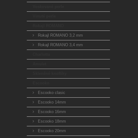
Voskované perle
Vinuté perle
Rokajl ROMANO
Rokajl ROMANO 3,2 mm
Rokajl ROMANO 3,4 mm
Charlotta
Amulet
Skleněné knoflíky
Escooko
Escooko clasic
Escooko 14mm
Escooko 16mm
Escooko 18mm
Escooko 20mm