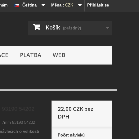
 nám
Čeština
Měna :
CZK
Přihlásit se
Košík
(prázdný)
ACE
PLATBA
WEB
22,00 CZK
bez
 93190 54202
DPH
4 7mm 93190 54202
návlecích o velikosti
Počet
návleků