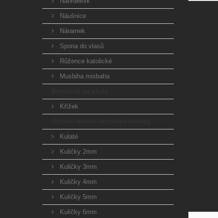
Náhrdelník
Náušnice
Náramek
Spona do vlasů
Růžence katolické
Musbiha misbaha
Broušené na ploše
Křížek
Ohněm leštěné broušené korálky
Kulaté
Kuličky 2mm
Kuličky 3mm
Kuličky 4mm
Kuličky 5mm
Kuličky 6mm