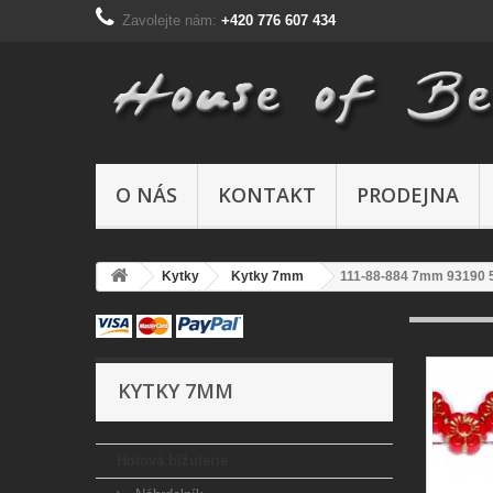
Zavolejte nám:
+420 776 607 434
O NÁS
KONTAKT
PRODEJNA
Kytky
Kytky 7mm
111-88-884 7mm 93190 
KYTKY 7MM
Hotová bižuterie