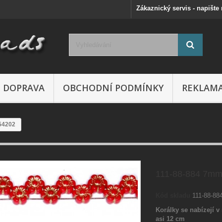
Zákaznický servis - napište
DOPRAVA
OBCHODNÍ PODMÍNKY
REKLAM
54202
111-88-884 7mm
Kód skladu
111-88-88
Korálky se nabízejí v 
asi 12 cm