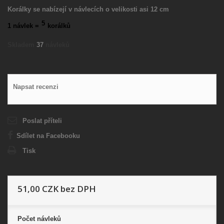
Korálky se nabízejí v návlecích o velikosti asi 12 cm
5
1 návlek =
korálků
Skladem
37
návleků
Napsat recenzi
Poslat příteli
Sdílet na Facebooku
Tisk
51,00 CZK
bez DPH
Počet
návleků