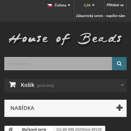
Přihlásit se
Čeština
CZK
Zákaznický servis - napište nám
Košík
(prázdný)
NABÍDKA
Mačkané perle
111-88-896 25/20mm 80130