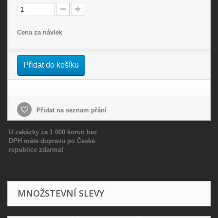
Cena za návlek
Přidat do košíku
Přidat na seznam přání
U zakázky za 1 000 korun bez
DPH máte dopravu po České
republice zdarma!
MNOŽSTEVNÍ SLEVY