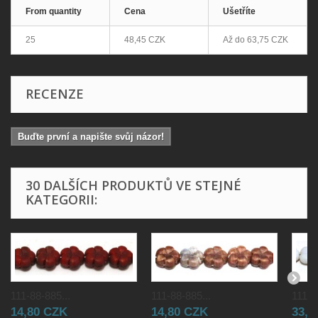
From quantity
Cena
Ušetříte
25
48,45 CZK
Až do
63,75 CZK
RECENZE
Buďte první a napište svůj názor!
30 DALŠÍCH PRODUKTŮ VE STEJNÉ
KATEGORII:
111-88-885...
111-88-885...
111-8
14,80 CZK
14,80 CZK
33,0