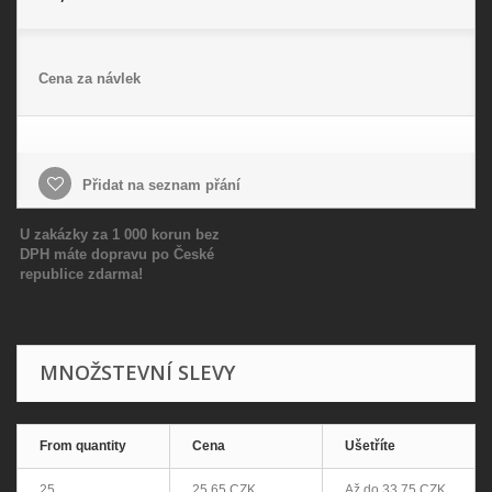
Cena za návlek
Přidat na seznam přání
U zakázky za 1 000 korun bez
DPH máte dopravu po České
republice zdarma!
MNOŽSTEVNÍ SLEVY
From quantity
Cena
Ušetříte
25
25,65 CZK
Až do
33,75 CZK