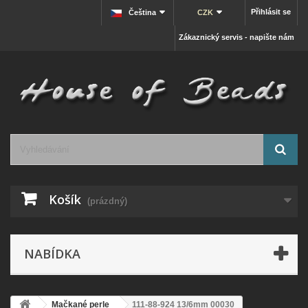
Přihlásit se
Čeština
CZK
Zákaznický servis - napište nám
Košík
(prázdný)
NABÍDKA
Mačkané perle
111-88-924 13/6mm 00030