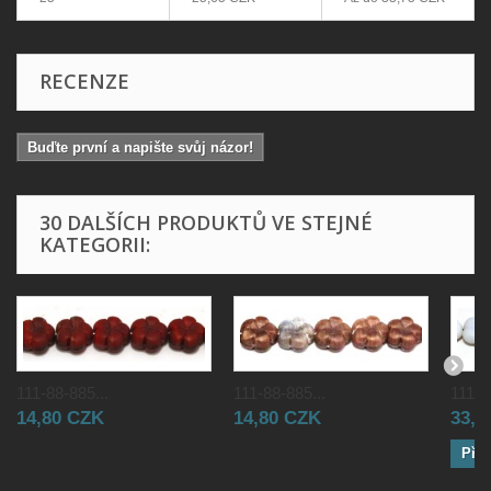
RECENZE
Buďte první a napište svůj názor!
30 DALŠÍCH PRODUKTŮ VE STEJNÉ
KATEGORII:
111-88-885...
111-88-885...
111-8
14,80 CZK
14,80 CZK
33,0
Přid