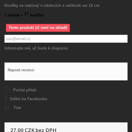
Korálky se nabízejí v návlecích o velikosti asi 12 cm
27
1 návlek =
korálků
Tento produkt již není na skladě
Informujte mě, až bude k dispozici
Napsat recenzi
Poslat příteli
Sdílet na Facebooku
Tisk
27,00 CZK
bez DPH