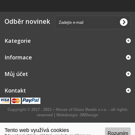
Odběr novinek
Kategorie
Informace
Můj účet
Kontakt
Copyright © 2017 - 2021 • House of Glass Beads s.r.o. - all rights
reserved | Webdesign:
JWDesign
Tento web využívá cookies
Rozumím