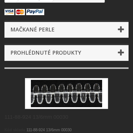
MAČKANÉ PERLE
PROHLÉDNUTÉ PRODUKTY
111-88-924 13/6mm 00030
Kód skladu
111-88-924 13/6mm 00030