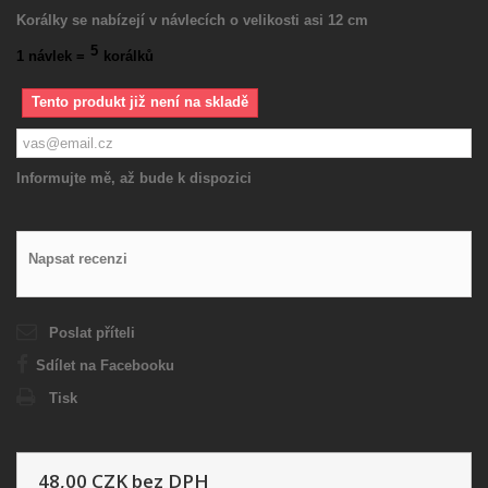
Korálky se nabízejí v návlecích o velikosti asi 12 cm
5
1 návlek =
korálků
Tento produkt již není na skladě
Informujte mě, až bude k dispozici
Napsat recenzi
Poslat příteli
Sdílet na Facebooku
Tisk
48,00 CZK
bez DPH