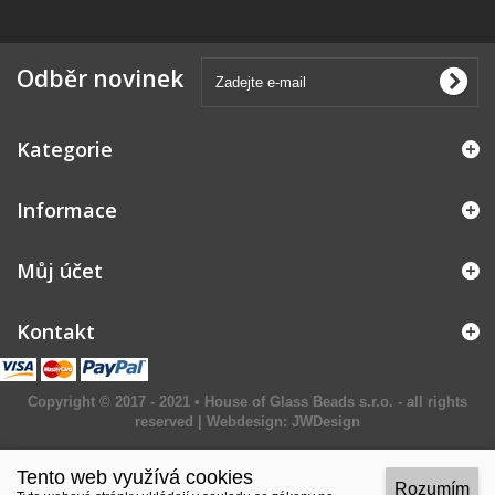
Odběr novinek
Kategorie
Informace
Můj účet
Kontakt
Copyright © 2017 - 2021 • House of Glass Beads s.r.o. - all rights
reserved | Webdesign:
JWDesign
Tento web využívá cookies
Rozumím