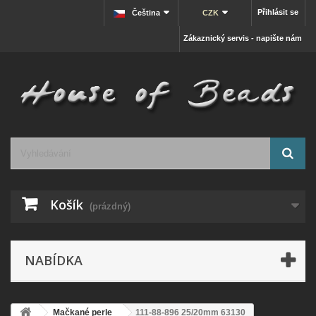
Přihlásit se
Čeština
CZK
Zákaznický servis - napište nám
Košík
(prázdný)
NABÍDKA
Mačkané perle
111-88-896 25/20mm 63130