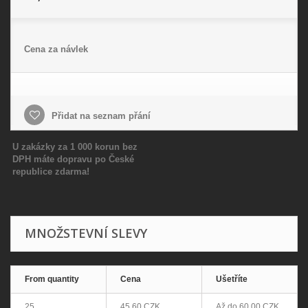
Cena za návlek
Přidat na seznam přání
U zakázky za 1 000 korun bez
DPH máte dopravu po České
republice zdarma!
MNOŽSTEVNÍ SLEVY
From quantity
Cena
Ušetříte
25
45,60 CZK
Až do
60,00 CZK