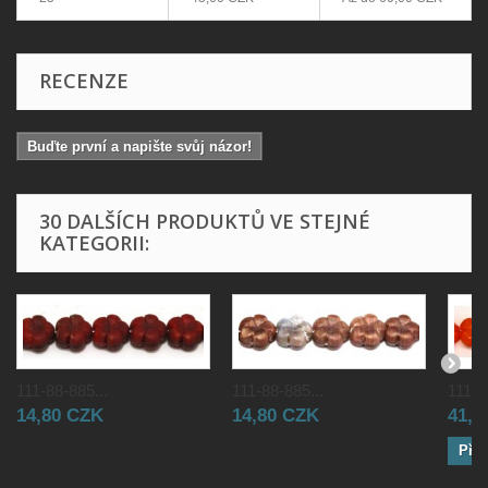
RECENZE
Buďte první a napište svůj názor!
30 DALŠÍCH PRODUKTŮ VE STEJNÉ
KATEGORII:
111-88-885...
111-88-885...
111-8
14,80 CZK
14,80 CZK
41,0
Přid