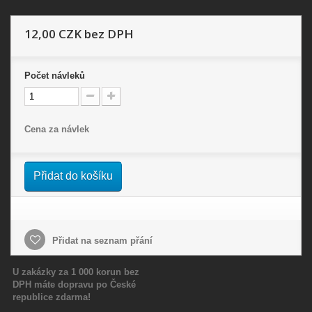
12,00 CZK
bez DPH
Počet
návleků
Cena za návlek
Přidat do košíku
Přidat na seznam přání
U zakázky za 1 000 korun bez
DPH máte dopravu po České
republice zdarma!