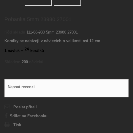
Pohanka 5mm 23980 27001
Kód skladu
111-88-930 5mm 23980 27001
Korálky se nabízejí v návlecích o velikosti asi 12 cm
24
1 návlek =
korálků
Skladem
200
návleků
Napsat recenzi
Poslat příteli
Sdílet na Facebooku
Tisk