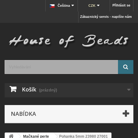
Přihlásit se
Čeština
CZK
Zákaznický servis - napište nám
Košík
(prázdný)
NABÍDKA
Mačkané perle
Pohanka 5mm 23980 27001