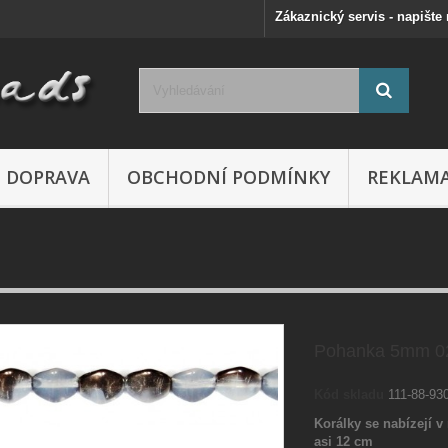
Zákaznický servis - napište
DOPRAVA
OBCHODNÍ PODMÍNKY
REKLAM
Pohanka 5mm 0
Kód skladu
111-88-93
Korálky se nabízejí v 
asi 12 cm