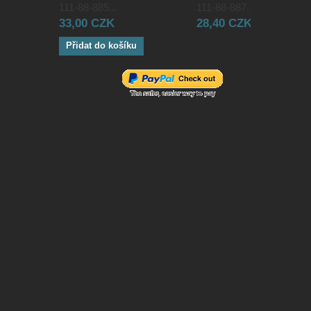
111-88-885...
111-88-887...
33,00 CZK
28,40 CZK
Přidat do košíku