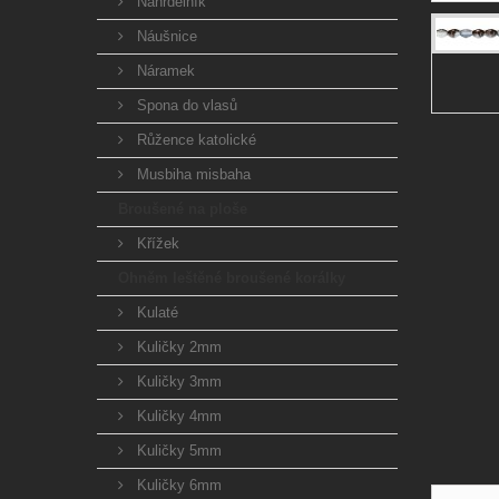
Náhrdelník
Náušnice
Náramek
Spona do vlasů
Růžence katolické
Musbiha misbaha
Broušené na ploše
Křížek
Ohněm leštěné broušené korálky
Kulaté
Kuličky 2mm
Kuličky 3mm
Kuličky 4mm
Kuličky 5mm
Kuličky 6mm