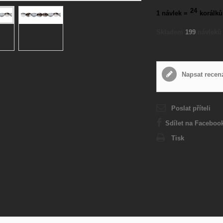
24
1 návlek =
korálků
Skladem
199
návleků
Napsat recen
Poslat příteli
Sdílet na Faceboo
Tisk