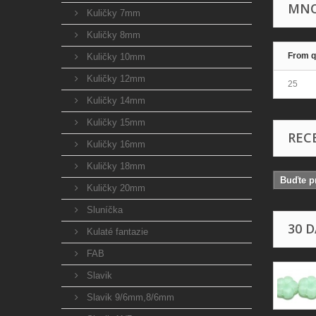
MNO
Kuličky 7mm
Kuličky 8mm
From q
Kuličky 10mm
Kuličky 12mm
25
Kuličky 14mm
Kuličky 15mm
REC
Kuličky 16mm
Kuličky 18mm
Buďte pr
Kuličky 20mm
Sluníčka
30 
Kulaté fantazie
FAB
Slavik
Slavik 9/6mm,8/6mm