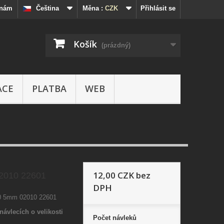
 nám
Čeština
Měna :
CZK
Přihlásit se
Košík
(prázdný)
ACE
PLATBA
WEB
12,00 CZK
bez
2010 22601
DPH
0 5mm 02010 22601
návlecích o velikosti
Počet
návleků