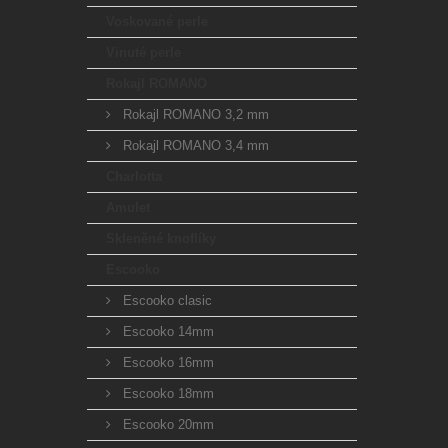
Voskované perle
Vinuté perle
Rokajl ROMANO
Rokajl ROMANO 3,2 mm
Rokajl ROMANO 3,4 mm
Charlotta
Amulet
Skleněné knoflíky
Escooko
Escooko clasic
Escooko 14mm
Escooko 16mm
Escooko 18mm
Escooko 20mm