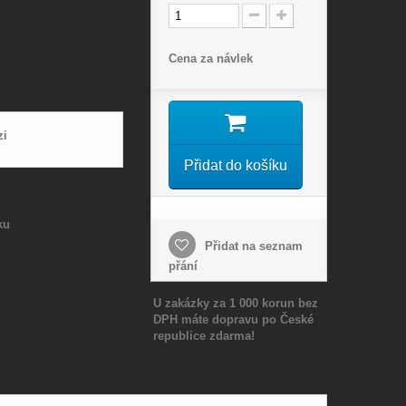
Cena za návlek
zi
Přidat do košíku
ku
Přidat na seznam
přání
U zakázky za 1 000 korun bez
DPH máte dopravu po České
republice zdarma!