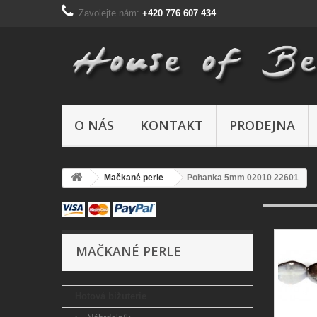
Zavolejte nám:
+420 776 607 434
O NÁS
KONTAKT
PRODEJNA
Mačkané perle
Pohanka 5mm 02010 22601
MAČKANÉ PERLE
Hotová bižuterie