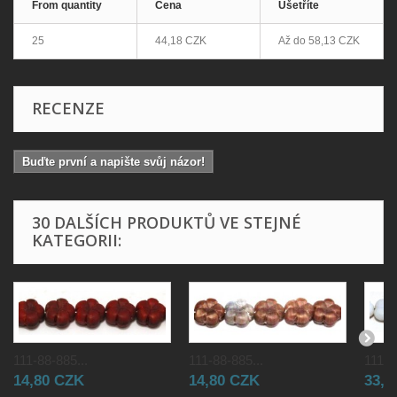
From quantity
Cena
Ušetříte
25
44,18 CZK
Až do
58,13 CZK
RECENZE
Buďte první a napište svůj názor!
30 DALŠÍCH PRODUKTŮ VE STEJNÉ
KATEGORII:
111-88-885...
111-88-885...
111-8
14,80 CZK
14,80 CZK
33,0