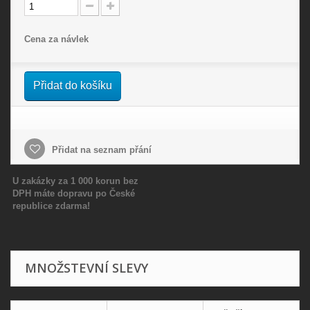
Cena za návlek
Přidat do košíku
Přidat na seznam přání
U zakázky za 1 000 korun bez
DPH máte dopravu po České
republice zdarma!
MNOŽSTEVNÍ SLEVY