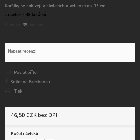
Korálky se nabízejí v návlecích o velikosti asi 12 cm
1 návlek =
42
korálků
Skladem
39
návleků
Napsat recenzi
Poslat příteli
Sdílet na Facebooku
Tisk
46,50 CZK
bez DPH
Počet
návleků