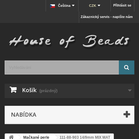
Přihlásit se
Čeština
CZK
Zákaznický servis - napište nám
Košík
(prázdný)
NABÍDKA
Mačkané perle
111-88-903 14/9mm MIX MAT