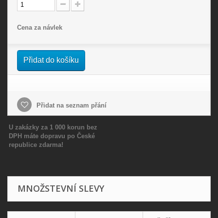
Cena za návlek
Přidat do košíku
Přidat na seznam přání
U zakázky za 1 000 korun bez
DPH máte dopravu po České
republice zdarma!
MNOŽSTEVNÍ SLEVY