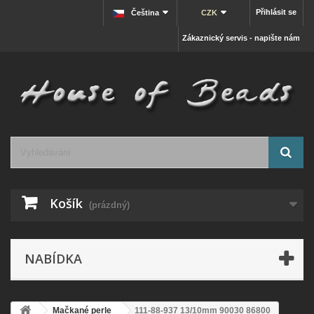
Přihlásit se
Čeština
CZK
Zákaznický servis - napište nám
Košík
(prázdný)
NABÍDKA
Mačkané perle
111-88-937 13/10mm 90030 86800