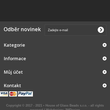
Odběr novinek
Kategorie
Informace
Můj účet
Kontakt
Copyright © 2017 - 2021 • House of Glass Beads s.r.o. - all rights
reserved | Webdesign:
JWDesign