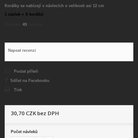
Korálky se nabízejí v návlecích o velikosti asi 12 cm
1 návlek =
9
korálků
Skladem
49
návleků
Napsat recenzi
Poslat příteli
Sdílet na Facebooku
Tisk
30,70 CZK
bez DPH
Počet
návleků