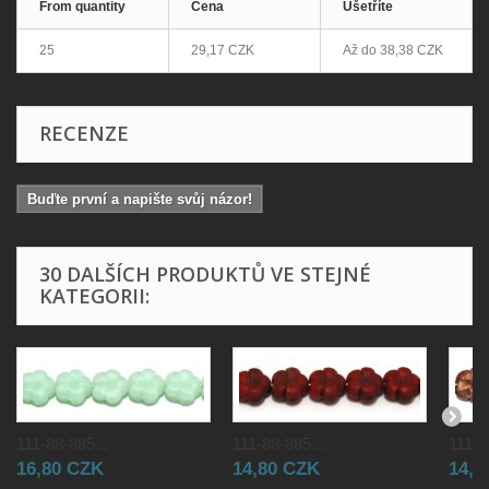
From quantity
Cena
Ušetříte
25
29,17 CZK
Až do
38,38 CZK
RECENZE
Buďte první a napište svůj názor!
30 DALŠÍCH PRODUKTŮ VE STEJNÉ
KATEGORII:
111-88-885...
111-88-885...
111-8
16,80 CZK
14,80 CZK
14,8