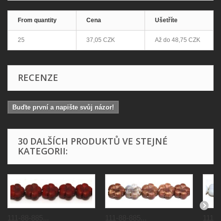
From quantity
Cena
Ušetříte
25
37,05 CZK
Až do
48,75 CZK
RECENZE
Buďte první a napište svůj názor!
30 DALŠÍCH PRODUKTŮ VE STEJNÉ
KATEGORII:
111-88-885...
111-88-885...
111-8