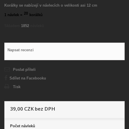
Korálky se nabízejí v návlecích o velikosti asi 12 cm
20
1 návlek =
korálků
Skladem
1852
návleků
Napsat recenzi
Poslat příteli
Sdílet na Facebooku
Tisk
39,00 CZK
bez DPH
Počet
návleků