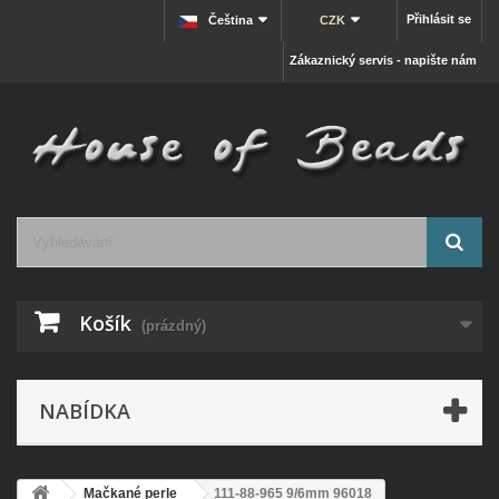
Přihlásit se
Čeština
CZK
Zákaznický servis - napište nám
Košík
(prázdný)
NABÍDKA
Mačkané perle
111-88-965 9/6mm 96018