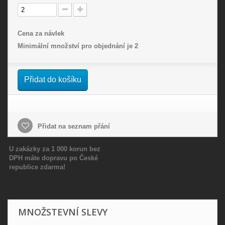
Cena za návlek
Minimální množství pro objednání je
2
Přidat do košíku
Přidat na seznam přání
U zakázky za 1 000 korun bez
DPH máte dopravu po České
republice zdarma!
MNOŽSTEVNÍ SLEVY