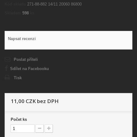
Kód skladu
271-88-882 14/11 20060 86800
Skladem
598
ks
Napsat recenzi
Poslat příteli
Sdílet na Facebooku
Tisk
11,00 CZK
bez DPH
Počet
ks