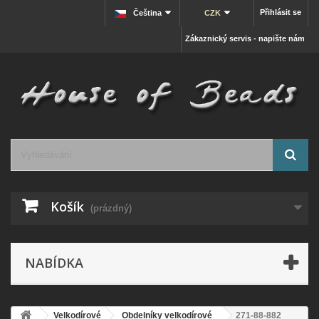
Přihlásit se
Čeština
CZK
Zákaznický servis - napište nám
Košík
(prázdný)
NABÍDKA
Velkodírové
Obdelníky velkodírové
271-88-882