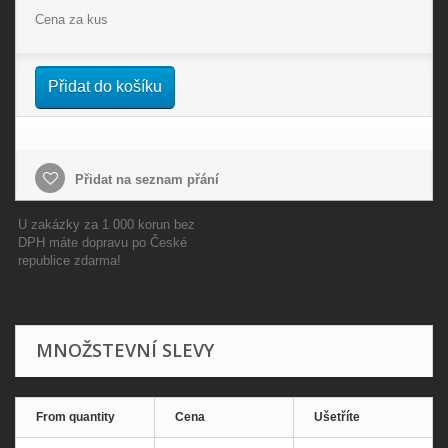
Cena za kus
Přidat do košíku
Přidat na seznam přání
U zakázky za 1 000 korun bez
DPH máte dopravu po České
republice zdarma!
MNOŽSTEVNÍ SLEVY
From quantity
Cena
Ušetříte