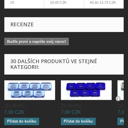
25
10,45 CZK
Až do
13,75 CZK
RECENZE
Buďte první a napište svůj názor!
30 DALŠÍCH PRODUKTŮ VE STEJNÉ
KATEGORII:
111-88-882...
111-88-882...
111-8
7,00 CZK
7,00 CZK
7,00
Přidat do košíku
Přidat do košíku
Přid