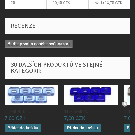
25
10,45 CZK
Až do
13,75 CZK
RECENZE
Buďte první a napište svůj názor!
30 DALŠÍCH PRODUKTŮ VE STEJNÉ
KATEGORII:
111-88-882...
111-88-882...
111-8
7,00 CZK
7,00 CZK
7,00
Přidat do košíku
Přidat do košíku
Přid