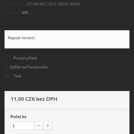
Kód skladu
271-88-882 14/11 40010 86800
Skladem
600
ks
Napsat recenzi
Poslat příteli
Sdílet na Facebooku
Tisk
11,00 CZK
bez DPH
Počet
ks