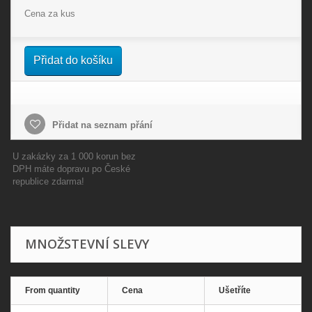
Cena za kus
Přidat do košíku
Přidat na seznam přání
U zakázky za 1 000 korun bez
DPH máte dopravu po České
republice zdarma!
MNOŽSTEVNÍ SLEVY
From quantity
Cena
Ušetříte