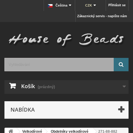
Přihlásit se
Čeština
CZK
Zákaznický servis - napište nám
Košík
(prázdný)
NABÍDKA
Velkodírové
Obdelníky velkodírové
271-88-882