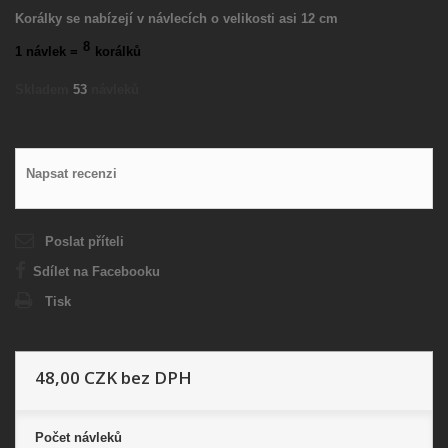
Korálky se nabízejí v návlecích o velikosti asi 12 cm
8
1 návlek =
korálků
Skladem
53
návleků
Napsat recenzi
Poslat příteli
Sdílet na Facebooku
Tisk
48,00 CZK
bez DPH
Počet
návleků