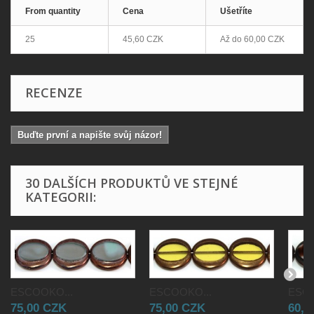
From quantity
Cena
Ušetříte
25
45,60 CZK
Až do
60,00 CZK
RECENZE
Buďte první a napište svůj názor!
30 DALŠÍCH PRODUKTŮ VE STEJNÉ
KATEGORII:
ESCOOKO...
ESCOOKO...
ESCO
75,00 CZK
75,00 CZK
60,0