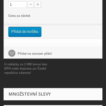
Cena za návlek
Přidat do košíku
Přidat na seznam přání
U zakázky za 1 000 korun bez
DPH máte dopravu po České
republice zdarma!
MNOŽSTEVNÍ SLEVY