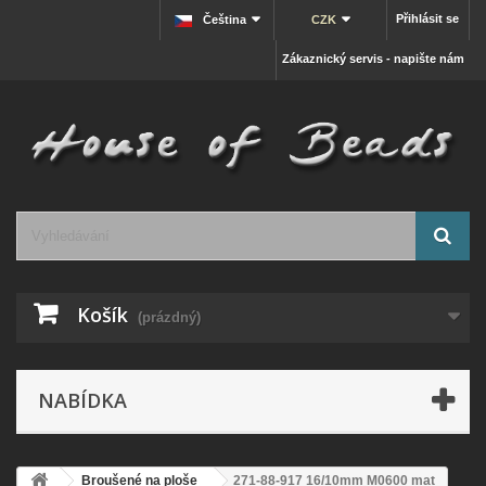
Přihlásit se
Čeština
CZK
Zákaznický servis - napište nám
Košík
(prázdný)
NABÍDKA
Broušené na ploše
271-88-917 16/10mm M0600 mat