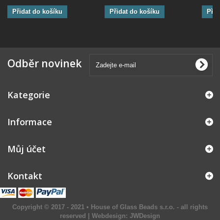
Přidat do košíku
Přidat do košíku
Přid
Odběr novinek
Kategorie
Informace
Můj účet
Kontakt
Copyright © 2017 - 2021 • House of Glass Beads s.r.o. - all rights
reserved | Webdesign:
JWDesign