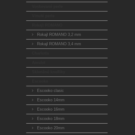
Voskované perle
Vinuté perle
Rokajl ROMANO
Rokajl ROMANO 3,2 mm
Rokajl ROMANO 3,4 mm
Charlotta
Amulet
Skleněné knoflíky
Escooko
Escooko clasic
Escooko 14mm
Escooko 16mm
Escooko 18mm
Escooko 20mm