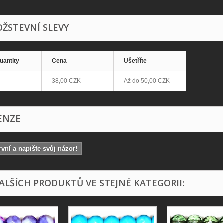
ŽSTEVNÍ SLEVY
uantity
Cena
Ušetříte
38,00 CZK
Až do
50,00 CZK
ENZE
vní a napište svůj názor!
DALŠÍCH PRODUKTŮ VE STEJNÉ KATEGORII: