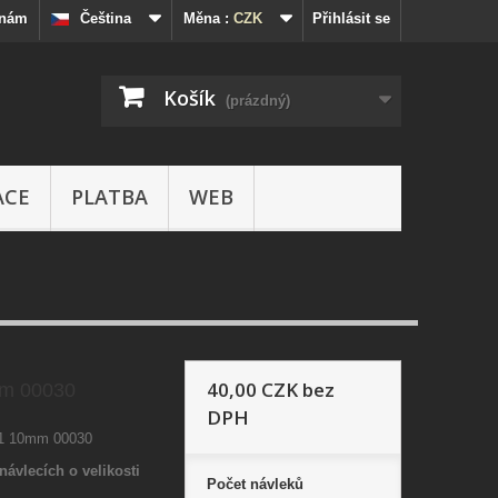
 nám
Čeština
Měna :
CZK
Přihlásit se
Košík
(prázdný)
ACE
PLATBA
WEB
40,00 CZK
bez
mm 00030
DPH
01 10mm 00030
návlecích o velikosti
Počet
návleků