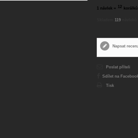
12
1 návlek =
korálků
Skladem
119
návleků
Napsat recen
Poslat příteli
Sdílet na Faceboo
Tisk