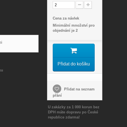
Cena za návlek
Minimální množství pro
objednání je
2
zi
Přidat do košíku
ku
Přidat na seznam
přání
U zakázky za 1 000 korun bez
DPH máte dopravu po České
republice zdarma!