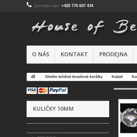
Zavolejte nám:
+420 776 607 434
O NÁS
KONTAKT
PRODEJNA
Ohněm leštěné broušené korálky
Kulaté
Ku
KULIČKY 10MM
Hotová bižuterie