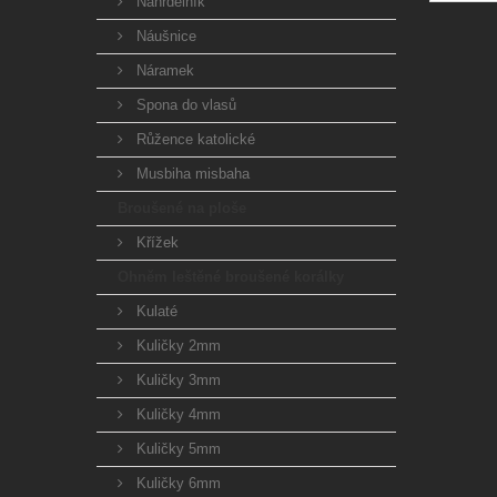
Náhrdelník
Náušnice
Náramek
Spona do vlasů
Růžence katolické
Musbiha misbaha
Broušené na ploše
Křížek
Ohněm leštěné broušené korálky
Kulaté
Kuličky 2mm
Kuličky 3mm
Kuličky 4mm
Kuličky 5mm
Kuličky 6mm