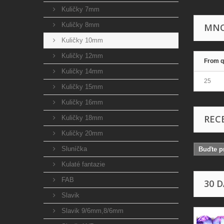
Kuličky 7mm
Kuličky 8mm
MNO
Kuličky 10mm
Kuličky 12mm
From q
Kuličky 14mm
25
Kuličky 15mm
Kuličky 16mm
REC
Kuličky 18mm
Kuličky 20mm
Sluníčka
Buďte pr
Kulaté fantazie
FAB
30 
Slavik
Slavik 9/6mm,8/6mm