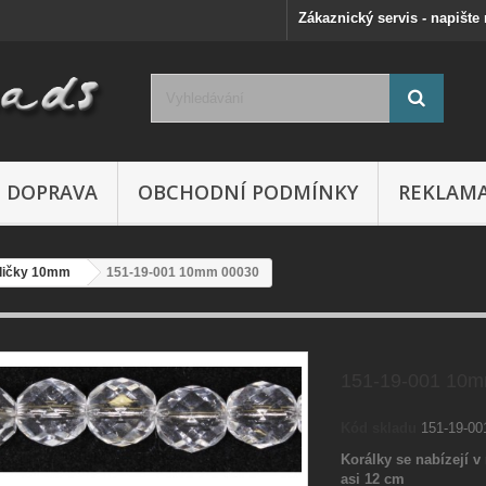
Zákaznický servis - napište
DOPRAVA
OBCHODNÍ PODMÍNKY
REKLAM
ličky 10mm
151-19-001 10mm 00030
151-19-001 10
Kód skladu
151-19-0
Korálky se nabízejí v 
asi 12 cm