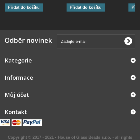
Přidat do košíku
Přidat do košíku
Přid
Odběr novinek
Kategorie
Informace
Můj účet
Kontakt
Copyright © 2017 - 2021 • House of Glass Beads s.r.o. - all rights