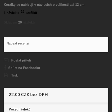
Korálky se nabízejí v návlecích o velikosti asi 12 cm
25
1 návlek =
korálků
Skladem
20
návleků
Napsat recenzi
Poslat příteli
Sdílet na Facebooku
Tisk
22,00 CZK
bez DPH
Počet
návleků