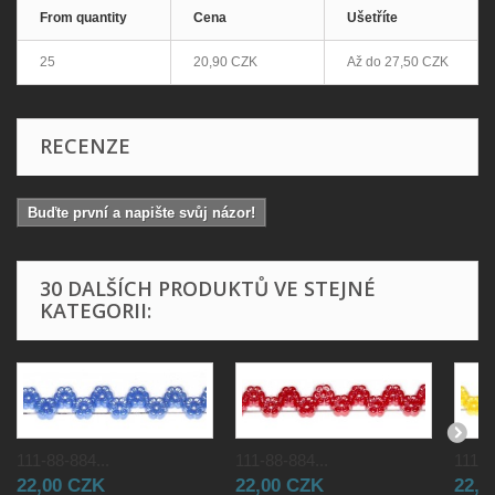
From quantity
Cena
Ušetříte
25
20,90 CZK
Až do
27,50 CZK
RECENZE
Buďte první a napište svůj názor!
30 DALŠÍCH PRODUKTŮ VE STEJNÉ
KATEGORII:
111-88-884...
111-88-884...
111-8
22,00 CZK
22,00 CZK
22,0