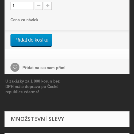
Cena za návlek
Přidat do košíku
Přidat na seznam přání
U zakázky za 1 000 korun bez
DPH máte dopravu po České
republice zdarma!
MNOŽSTEVNÍ SLEVY