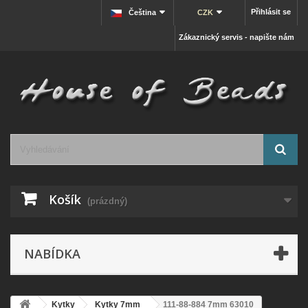
Přihlásit se
Čeština
CZK
Zákaznický servis - napište nám
Košík
(prázdný)
NABÍDKA
Kytky
Kytky 7mm
111-88-884 7mm 63010