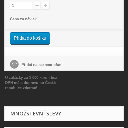
Cena za návlek
Přidat do košíku
Přidat na seznam přání
U zakázky za 1 000 korun bez
DPH máte dopravu po České
republice zdarma!
MNOŽSTEVNÍ SLEVY