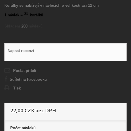
Korálky se nabízejí v návlecích o velikosti asi 12 cm
25
1 návlek =
korálků
Skladem
200
návleků
Napsat recenzi
Poslat příteli
Sdílet na Facebooku
Tisk
22,00 CZK
bez DPH
Počet
návleků