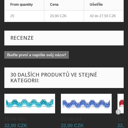
From quantity
Cena
Ušetříte
25
20,90 CZK
Až do
27,50 CZK
RECENZE
Buďte první a napište svůj názor!
30 DALŠÍCH PRODUKTŮ VE STEJNÉ
KATEGORII:
111-88-884...
111-88-884...
111-8
22,00 CZK
22,00 CZK
22,0