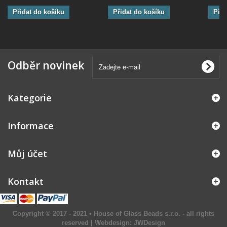
Přidat do košíku
Přidat do košíku
Přid
Odběr novinek
Kategorie
Informace
Můj účet
Kontakt
Copyright © 2017 - 2021 • House of Glass Beads s.r.o. - all rights
reserved | Webdesign:
JWDesign