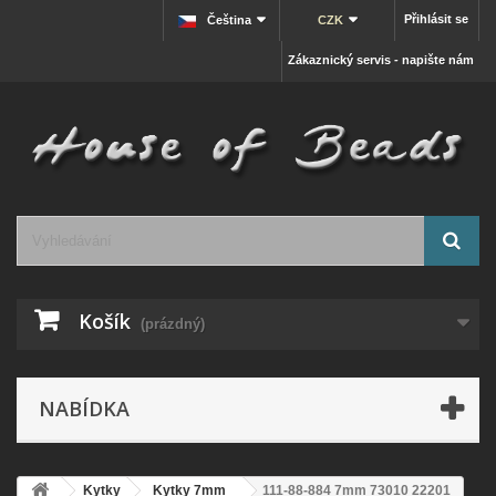
Přihlásit se
Čeština
CZK
Zákaznický servis - napište nám
Košík
(prázdný)
NABÍDKA
Kytky
Kytky 7mm
111-88-884 7mm 73010 22201