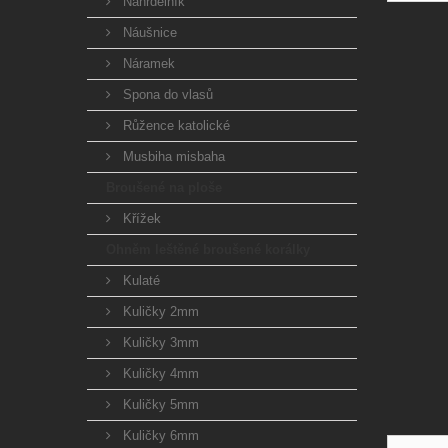
Náhrdelník
Náušnice
Náramek
Spona do vlasů
Růžence katolické
Musbiha misbaha
Broušené na ploše
Křížek
Ohněm leštěné broušené korálky
Kulaté
Kuličky 2mm
Kuličky 3mm
Kuličky 4mm
Kuličky 5mm
Kuličky 6mm