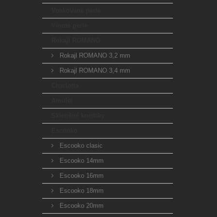
Voskované perle
Vinuté perle
Rokajl ROMANO
Rokajl ROMANO 3,2 mm
Rokajl ROMANO 3,4 mm
Charlotta
Amulet
Skleněné knoflíky
Escooko
Escooko clasic
Escooko 14mm
Escooko 16mm
Escooko 18mm
Escooko 20mm