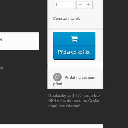
Cena za návlek
zi
Přidat do košíku
ku
Přidat na seznam
přání
U zakázky za 1 000 korun bez
DPH máte dopravu po České
republice zdarma!