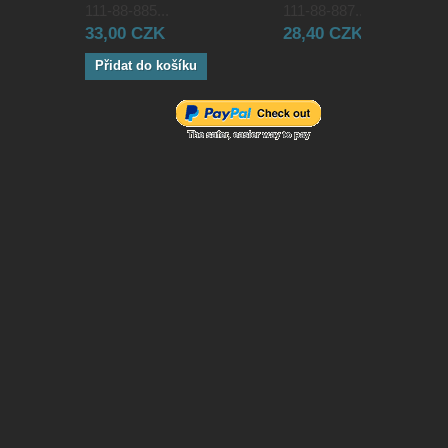
111-88-885...
111-88-887...
33,00 CZK
28,40 CZK
Přidat do košíku