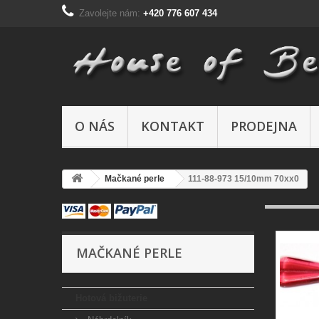
Zavolejte nám:
+420 776 607 434
O NÁS
KONTAKT
PRODEJNA
Mačkané perle
111-88-973 15/10mm 70xx0
MAČKANÉ PERLE
Hotová bižuterie