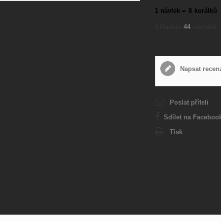
1 návlek =
8
korálků
Skladem
44
návleků
Napsat recen
Poslat příteli
Sdílet na Faceboo
Tisk