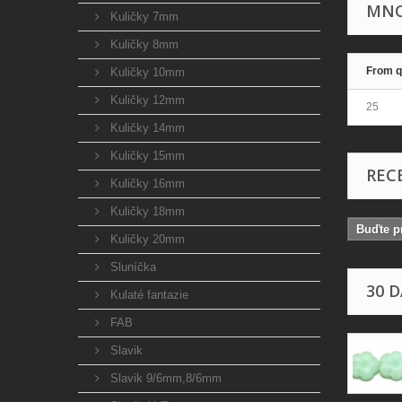
MNO
Kuličky 7mm
Kuličky 8mm
From q
Kuličky 10mm
Kuličky 12mm
25
Kuličky 14mm
Kuličky 15mm
REC
Kuličky 16mm
Kuličky 18mm
Buďte pr
Kuličky 20mm
Sluníčka
30 
Kulaté fantazie
FAB
Slavik
Slavik 9/6mm,8/6mm