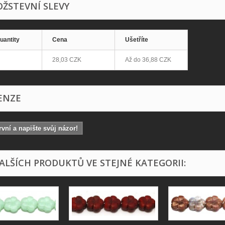
ŽSTEVNÍ SLEVY
uantity
Cena
Ušetříte
28,03 CZK
Až do
36,88 CZK
ENZE
vní a napište svůj názor!
DALŠÍCH PRODUKTŮ VE STEJNÉ KATEGORII: