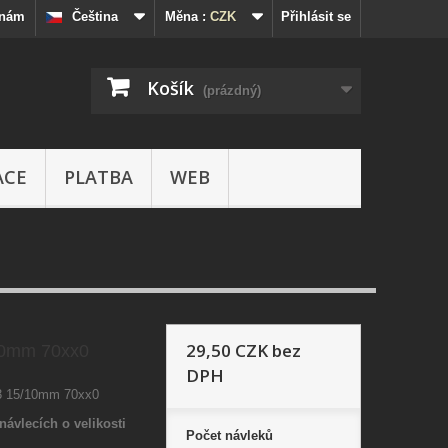
 nám
Čeština
Měna :
CZK
Přihlásit se
Košík
(prázdný)
ACE
PLATBA
WEB
29,50 CZK
bez
10mm 70xx0
DPH
3 15/10mm 70xx0
návlecích o velikosti
Počet
návleků