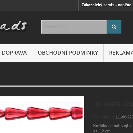
Zákaznický servis - napište
DOPRAVA
OBCHODNÍ PODMÍNKY
REKLAM
111-88-973 15/
Kód skladu
111-88-97
Korálky se nabízejí v 
asi 12 cm